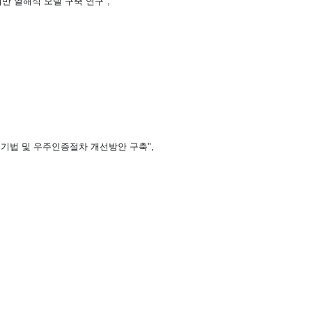
기반 열해석 모델 구축 연구",
계기법 및 우주인증절차 개선방안 구축",