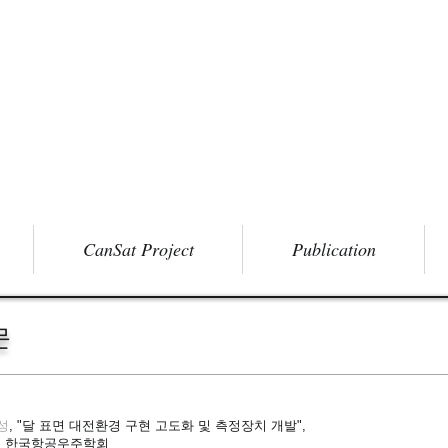
CanSat Project
Publication
문
성
, "달 표면 대전환경 구현 고도화 및 측정장치 개발",
, 한국항공우주학회