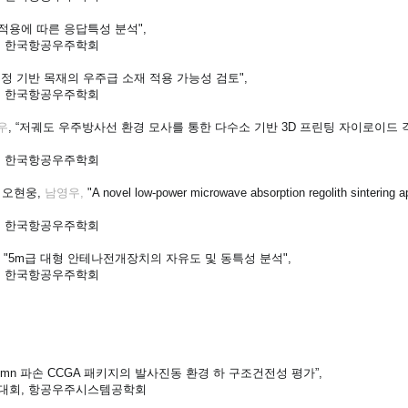
 적용에 따른 응답특성 분석",
, 한국항공우주학회
 측정 기반 목재의 우주급 소재 적용 가능성 검토",
, 한국항공우주학회
우
, “저궤도 우주방사선 환경 모사를 통한 다수소 기반 3D 프린팅 자이로이드
, 한국항공우주학회
 오현웅,
남영우,
"A novel low-power microwave absorption regolith sintering
, 한국항공우주학회
 "5m급 대형 안테나전개장치의 자유도 및 동특성 분석",
, 한국항공우주학회
olumn 파손 CCGA 패키지의 발사진동 환경 하 구조건전성 평가”,
대회, 항공우주시스템공학회