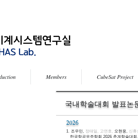
duction
Members
CubeSat Project
국내학술대회 발표논
2026
1. 조우민,
정태일, 고연호,
오현웅,
신휴
한국항공우주학회 2026 춘계학술대회