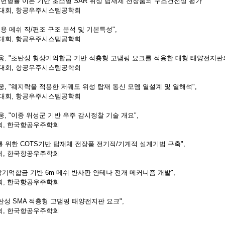
임계변형률 이론 기반 초소형 SAR 위성 탑재체 전장품의 구조건전성 평가"
대회, 항공우주시스템공학회
주용 메쉬 직/편조 구조 분석 및 기본특성",
술대회, 항공우주시스템공학회
현웅, "초탄성 형상기억합금 기반 적층형 고댐핑 요크를 적용한 대형 태양전지판의
대회, 항공우주시스템공학회
현웅, "웨지락을 적용한 저궤도 위성 탑재 통신 모뎀 열설계 및 열해석",
대회, 항공우주시스템공학회
, "
이종 위성군 기반 우주 감시정찰 기술 개요",
회, 한국항공우주학회
화를 위한 COTS기반 탑재체 전장품 전기적/기계적 설계기법 구축",
회, 한국항공우주학회
형상기억합금 기반 6m 메쉬 반사판 안테나 전개 메커니즘 개발",
회, 한국항공우주학회
초탄성 SMA 적층형 고댐핑 태양전지판 요크",
회, 한국항공우주학회