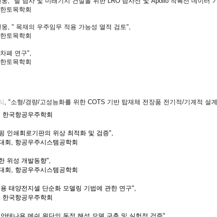
웅, "달 탐사 및 미래기지 건설을 위한 LRO 탐사선 및 Apollo 착륙선 데이터 
대한토목학회
현웅, " 목재의 우주임무 적용 가능성 열적 검토",
대한토목학회
차폐 연구",
대한토목학회
식
, "소형/경량/고성능화를 위한 COTS 기반 탑재체 전장품 전기적/기계적 설
, 한국항공우주학회
핑 인쇄회로기판의 위상 최적화 및 검증",
대회, 항공우주시스템공학회
용한 위성 개발동향",
대회, 항공우주시스템공학회
우주용 태양전지셀 단순화 모델링 기법에 관한 연구",
, 한국항공우주학회
쉬 안테나용 메쉬 원단의 동적 해석 모델 구축 및 실험적 검증",