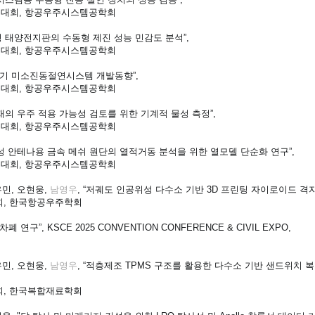
술대회, 항공우주시스템공학회
형 태양전지판의 수동형 제진 성능 민감도 분석”,
술대회, 항공우주시스템공학회
냉각기 미소진동절연시스템 개발동향”,
술대회, 항공우주시스템공학회
“목재의 우주 적용 가능성 검토를 위한 기계적 물성 측정”,
술대회, 항공우주시스템공학회
 “위성 안테나용 금속 메쉬 원단의 열적거동 분석을 위한 열모델 단순화 연구”,
술대회, 항공우주시스템공학회
민, 오현웅,
남영우
, “저궤도 인공위성 다수소 기반 3D 프린팅 자이로이드 격자
회, 한국항공우주학회
연구”, KSCE 2025 CONVENTION CONFERENCE & CIVIL EXPO,
민, 오현웅,
남영우
, “적층제조 TPMS 구조를 활용한 다수소 기반 샌드위치 
회, 한국복합재료학회