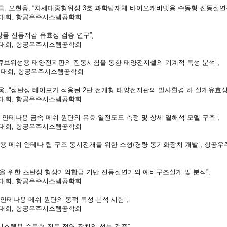
흠,
오현웅, “차세대중형위성 3호 과학탑재체 바이오캐비넷용 수동형 진동절연장
대회, 항공우주시스템공학회
전장품 진동저감 유효성 검증 연구”,
대회, 항공우주시스템공학회
“6U 큐브위성용 태양전지판의 진동시험을 통한 태양전지셀의 기계적 특성 분석”,
술대회, 항공우주시스템공학회
오현웅, “점탄성 테이프가 적용된 2단 전개형 태양전지판의 발사환경 하 설계유효성
대회, 항공우주시스템공학회
위성 안테나용 금속 메쉬 원단의 유효 열전도도 측정 및 상세 열해석 모델 구축”,
대회, 항공우주시스템공학회
주용 메쉬 안테나 립 구조 동시전개를 위한 소형/경량 동기화장치 개발”, 항공우
D 적용을 위한 초탄성 형상기억합금 기반 진동절연기의 예비구조설계 및 분석”,
대회, 항공우주시스템공학회
쉬 안테나용 메쉬 원단의 동적 특성 분석 시험”,
대회, 항공우주시스템공학회
향 시스템용 수동형 진동 절연 장치의 성능 검증”,