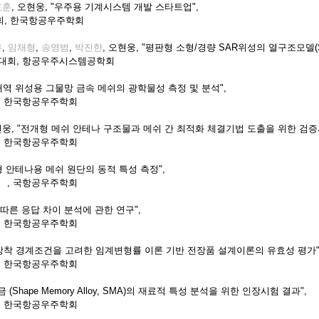
효훈
, 오현웅, "우주용 기계시스템 개발 스타트업",
회, 한국항공우주학회
우
,
임채형
,
송영범
,
박진한
, 오현웅, "평판형 소형/경량 SAR위성의 열구조모델(
대회, 항공우주시스템공학회
"S대역 위성용 그물망 금속 메쉬의 광학물성 측정 및 분석",
, 한국항공우주학회
현웅, "전개형 메쉬 안테나 구조물과 메쉬 간 최적화 체결기법 도출을 위한 검증
, 한국항공우주학회
개형 안테나용 메쉬 원단의 동적 특성 측정",
 , 국항공우주학회
 따른 응답 차이 분석에 관한 연구",
. 한국항공우주학회
 수직장착 경계조건을 고려한 임계변형률 이론 기반 전장품 설계이론의 유효성 평가"
, 한국항공우주학회
(Shape Memory Alloy, SMA)의 재료적 특성 분석을 위한 인장시험 결과",
, 한국항공우주학회