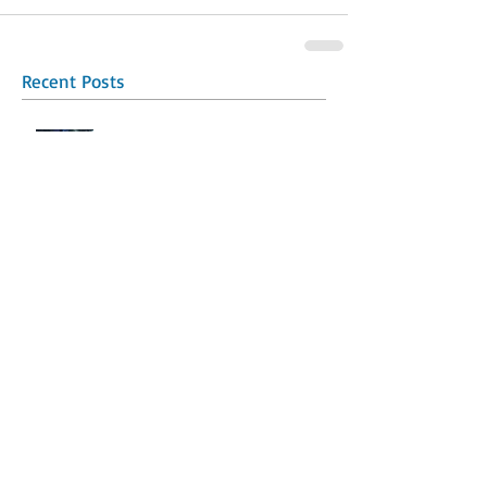
Recent Posts
2026 교수님과 함께한 풋살 단합
행사
2026년 한국항공우주학회 우주학
술대회
2026년 한국우주안보학회 춘계학
술대회