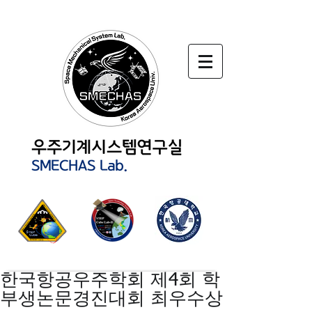
한국항공우주학회 제4회 학
부생논문경진대회 최우수상